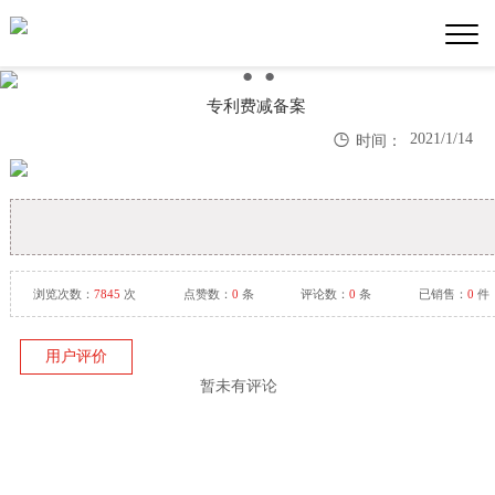
●
●
●
专利费减备案

2021/1/14
时间：
浏览次数：
7845
次
点赞数：
0
条
评论数：
0
条
已销售：
0
件
用户评价
暂未有评论